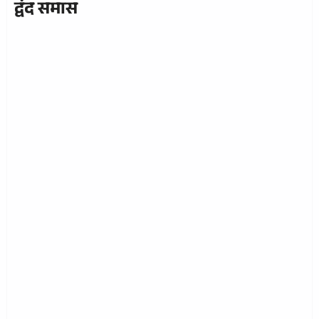
द्वंद समास