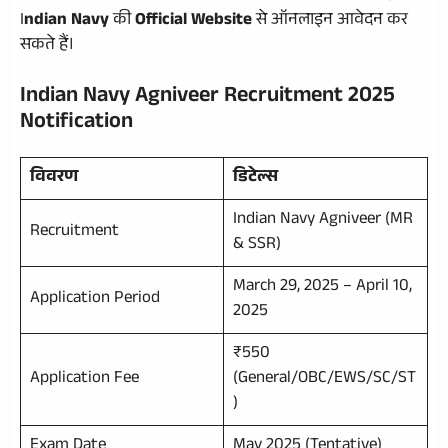
I
ndian Navy
की
Official Website
से ऑनलाइन आवेदन कर
सकते हैं।
Indian Navy Agniveer Recruitment 2025
Notification
विवरण
डिटेल्स
Indian Navy Agniveer (MR
Recruitment
& SSR)
March 29, 2025 – April 10,
Application Period
2025
₹550
Application Fee
(General/OBC/EWS/SC/ST
)
Exam Date
May 2025 (Tentative)