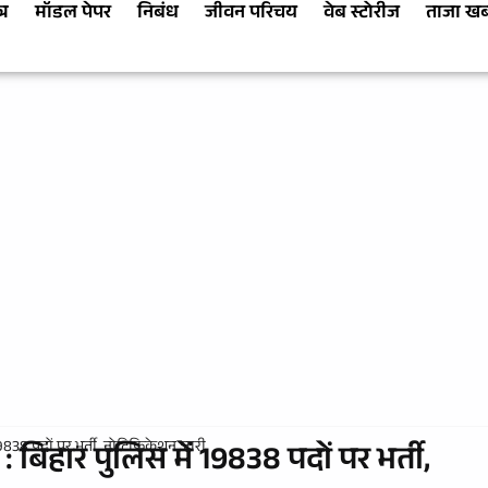
्र
मॉडल पेपर
निबंध
जीवन परिचय
वेब स्टोरीज
ताजा ख
838 पदों पर भर्ती, नोटिफिकेशन जारी
िहार पुलिस में 19838 पदों पर भर्ती,