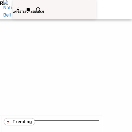
बर
LATEST
STORY
SEARCH
Trending