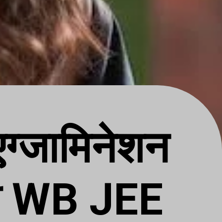
 एग्जामिनेशन
ही WB JEE