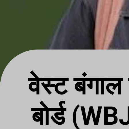
वेस्ट बंगाल 
बोर्ड (W