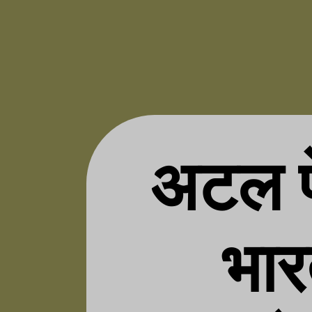
अटल प
भा