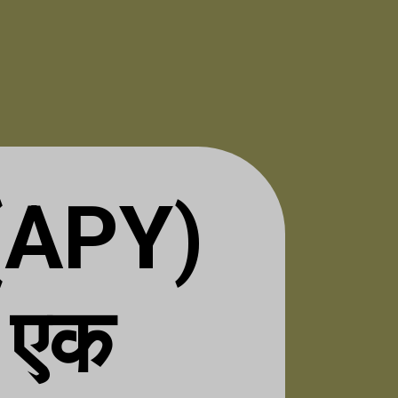
 (APY)
 एक