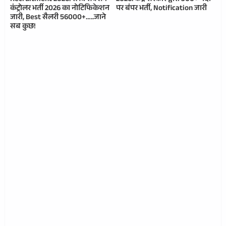
कंट्रोलर भर्ती 2026 का नोटिफिकेशन
पर बंपर भर्ती, Notification जारी
जारी, Best सैलरी 56000+…..जाने
सब कुछ!