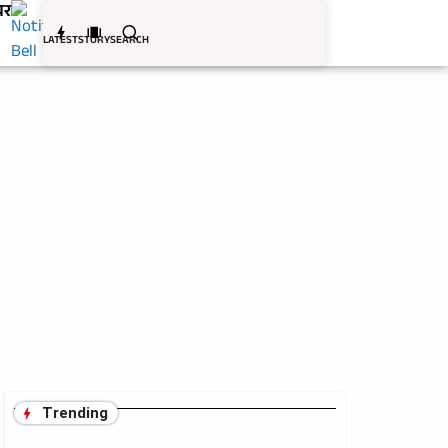
बर
LATEST
STORY
SEARCH
Trending