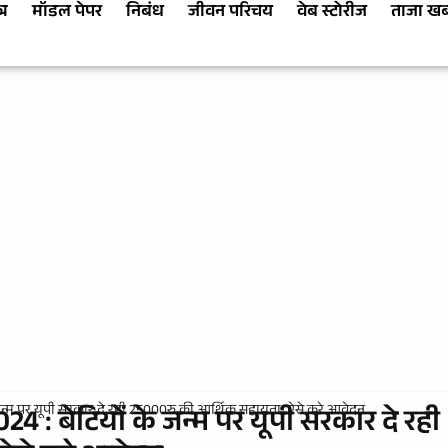
्र
मॉडल पेपर
निबंध
जीवन परिचय
वेब स्टोरीज
ताजा ख
न्म पर यूपी सरकार दे रही 25000रु की आर्थिक सहायता, ऐसे करे आवेदन
: बेटियों के जन्म पर यूपी सरकार दे रही