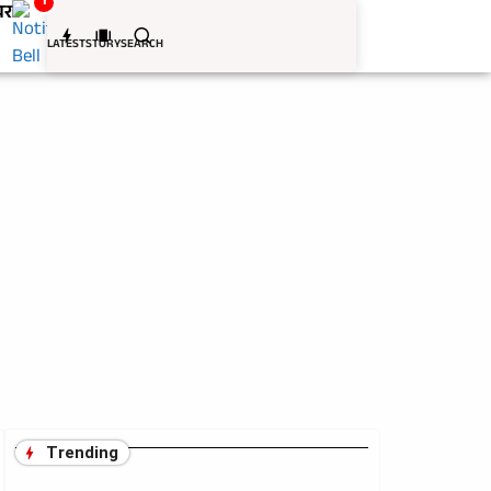
1
बर
LATEST
STORY
SEARCH
Trending